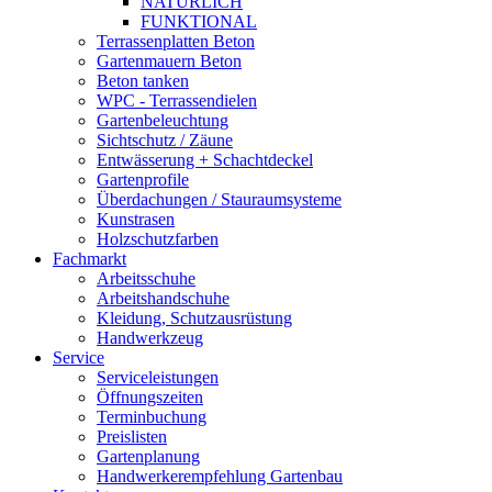
NATÜRLICH
FUNKTIONAL
Terrassenplatten Beton
Gartenmauern Beton
Beton tanken
WPC - Terrassendielen
Gartenbeleuchtung
Sichtschutz / Zäune
Entwässerung + Schachtdeckel
Gartenprofile
Überdachungen / Stauraumsysteme
Kunstrasen
Holzschutzfarben
Fachmarkt
Arbeitsschuhe
Arbeitshandschuhe
Kleidung, Schutzausrüstung
Handwerkzeug
Service
Serviceleistungen
Öffnungszeiten
Terminbuchung
Preislisten
Gartenplanung
Handwerkerempfehlung Gartenbau