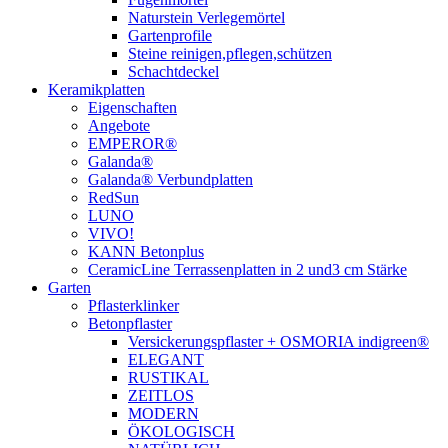
Naturstein Verlegemörtel
Gartenprofile
Steine reinigen,pflegen,schützen
Schachtdeckel
Keramikplatten
Eigenschaften
Angebote
EMPEROR®
Galanda®
Galanda® Verbundplatten
RedSun
LUNO
VIVO!
KANN Betonplus
CeramicLine Terrassenplatten in 2 und3 cm Stärke
Garten
Pflasterklinker
Betonpflaster
Versickerungspflaster + OSMORIA indigreen®
ELEGANT
RUSTIKAL
ZEITLOS
MODERN
ÖKOLOGISCH