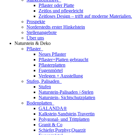
Pflaster oder Platte
Zeitlos und pflegeleicht
Zeitloses Design – trifft auf moderne Materialien.
Prospekte
Norderstedts erster Hinkelstein
Stellenangebote
Über uns
Naturstein & Deko
Pflaster
Neues Pflaster
Pflaster+Platten gebraucht
Pflasterplatten
Fugenmörtel
Verlegen + Ausstellung
Stufen, Palisaden
Stufen
Naturstein-Palisaden /-Stelen
Naturstein- Sichtschutzplatten
Bodenplatten
GALANDA®
Kalkstein,Sandstein,Travertin
Polygonal- und Trittplatten
Granit & Co
Schiefer,Porphyr,Quarzit