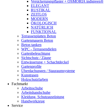
Versickerungspflaster + OSMORIA indigreen®
ELEGANT
RUSTIKAL
ZEITLOS
MODERN
ÖKOLOGISCH
NATÜRLICH
FUNKTIONAL
Terrassenplatten Beton
Gartenmauern Beton
Beton tanken
WPC - Terrassendielen
Gartenbeleuchtung
Sichtschutz / Zäune
Entwässerung + Schachtdeckel
Gartenprofile
Überdachungen / Stauraumsysteme
Kunstrasen
Holzschutzfarben
Fachmarkt
Arbeitsschuhe
Arbeitshandschuhe
Kleidung, Schutzausrüstung
Handwerkzeug
Service