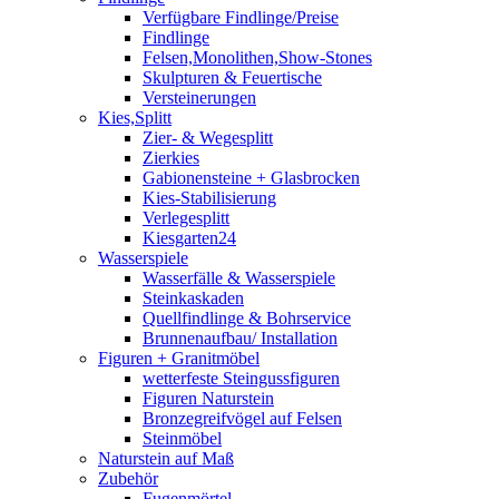
Verfügbare Findlinge/Preise
Findlinge
Felsen,Monolithen,Show-Stones
Skulpturen & Feuertische
Versteinerungen
Kies,Splitt
Zier- & Wegesplitt
Zierkies
Gabionensteine + Glasbrocken
Kies-Stabilisierung
Verlegesplitt
Kiesgarten24
Wasserspiele
Wasserfälle & Wasserspiele
Steinkaskaden
Quellfindlinge & Bohrservice
Brunnenaufbau/ Installation
Figuren + Granitmöbel
wetterfeste Steingussfiguren
Figuren Naturstein
Bronzegreifvögel auf Felsen
Steinmöbel
Naturstein auf Maß
Zubehör
Fugenmörtel