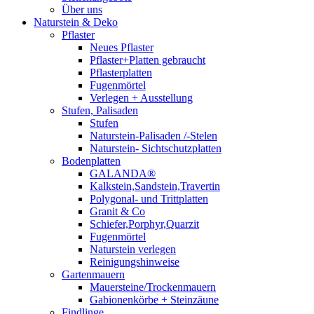
Über uns
Naturstein & Deko
Pflaster
Neues Pflaster
Pflaster+Platten gebraucht
Pflasterplatten
Fugenmörtel
Verlegen + Ausstellung
Stufen, Palisaden
Stufen
Naturstein-Palisaden /-Stelen
Naturstein- Sichtschutzplatten
Bodenplatten
GALANDA®
Kalkstein,Sandstein,Travertin
Polygonal- und Trittplatten
Granit & Co
Schiefer,Porphyr,Quarzit
Fugenmörtel
Naturstein verlegen
Reinigungshinweise
Gartenmauern
Mauersteine/Trockenmauern
Gabionenkörbe + Steinzäune
Findlinge