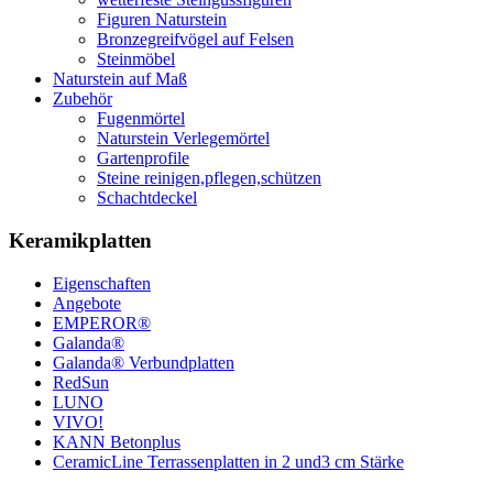
Figuren Naturstein
Bronzegreifvögel auf Felsen
Steinmöbel
Naturstein auf Maß
Zubehör
Fugenmörtel
Naturstein Verlegemörtel
Gartenprofile
Steine reinigen,pflegen,schützen
Schachtdeckel
Keramikplatten
Eigenschaften
Angebote
EMPEROR®
Galanda®
Galanda® Verbundplatten
RedSun
LUNO
VIVO!
KANN Betonplus
CeramicLine Terrassenplatten in 2 und3 cm Stärke