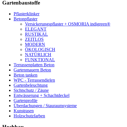
Gartenbaustoffe
Pflasterklinker
Betonpflaster
Versickerungspflaster + OSMORIA indigreen®
ELEGANT
RUSTIKAL
ZEITLOS
MODERN
ÖKOLOGISCH
NATÜRLICH
FUNKTIONAL
Terrassenplatten Beton
Gartenmauern Beton
Beton tanken
WPC - Terrassendielen
Gartenbeleuchtung
Sichtschutz / Zäune
Entwässerung + Schachtdeckel
Gartenprofile
Überdachungen / Stauraumsysteme
Kunstrasen
Holzschutzfarben
Hochbau