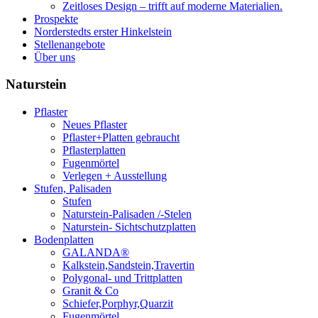
Zeitloses Design – trifft auf moderne Materialien.
Prospekte
Norderstedts erster Hinkelstein
Stellenangebote
Über uns
Naturstein
Pflaster
Neues Pflaster
Pflaster+Platten gebraucht
Pflasterplatten
Fugenmörtel
Verlegen + Ausstellung
Stufen, Palisaden
Stufen
Naturstein-Palisaden /-Stelen
Naturstein- Sichtschutzplatten
Bodenplatten
GALANDA®
Kalkstein,Sandstein,Travertin
Polygonal- und Trittplatten
Granit & Co
Schiefer,Porphyr,Quarzit
Fugenmörtel