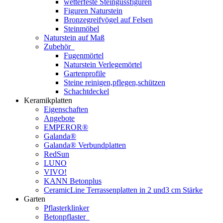
wetterfeste Steingussfiguren
Figuren Naturstein
Bronzegreifvögel auf Felsen
Steinmöbel
Naturstein auf Maß
Zubehör
Fugenmörtel
Naturstein Verlegemörtel
Gartenprofile
Steine reinigen,pflegen,schützen
Schachtdeckel
Keramikplatten
Eigenschaften
Angebote
EMPEROR®
Galanda®
Galanda® Verbundplatten
RedSun
LUNO
VIVO!
KANN Betonplus
CeramicLine Terrassenplatten in 2 und3 cm Stärke
Garten
Pflasterklinker
Betonpflaster