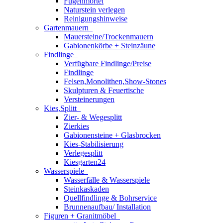
Fugenmörtel
Naturstein verlegen
Reinigungshinweise
Gartenmauern
Mauersteine/Trockenmauern
Gabionenkörbe + Steinzäune
Findlinge
Verfügbare Findlinge/Preise
Findlinge
Felsen,Monolithen,Show-Stones
Skulpturen & Feuertische
Versteinerungen
Kies,Splitt
Zier- & Wegesplitt
Zierkies
Gabionensteine + Glasbrocken
Kies-Stabilisierung
Verlegesplitt
Kiesgarten24
Wasserspiele
Wasserfälle & Wasserspiele
Steinkaskaden
Quellfindlinge & Bohrservice
Brunnenaufbau/ Installation
Figuren + Granitmöbel