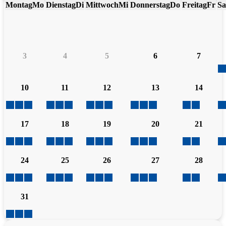
Montag
Mo
Dienstag
Di
Mittwoch
Mi
Donnerstag
Do
Freitag
Fr
Sa
3
4
5
6
7
10
11
12
13
14
17
18
19
20
21
24
25
26
27
28
31