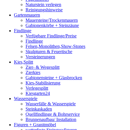
Naturstein verlegen
Reinigungshinweise
Gartenmauern
Mauersteine/Trockenmauern
Gabionenkörbe + Steinzäune
Findlinge
Verfügbare Findlinge/Preise
Findlinge
Felsen,Monolithen,Show-Stones
Skulpturen & Feuertische
Versteinerungen
Kies,Splitt
Zier- & Wegesplitt
Zierkies
Gabionensteine + Glasbrocken
Kies-Stabilisierung
Verlegesplitt
Kiesgarten24
Wasserspiele
Wasserfälle & Wasserspiele
Steinkaskaden
Quellfindlinge & Bohrservice
Brunnenaufbau/ Installation
Figuren + Granitmöbel
wetterfeste Steingussfiguren