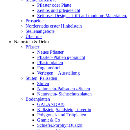
Pflaster oder Platte
Zeitlos und pflegeleicht
Zeitloses Design – trifft auf moderne Materialien.
Prospekte
Norderstedts erster Hinkelstein
Stellenangebote
Über uns
Naturstein & Deko
Pflaster
Neues Pflaster
Pflaster+Platten gebraucht
Pflasterplatten
Fugenmörtel
Verlegen + Ausstellung
Stufen, Palisaden
Stufen
Naturstein-Palisaden /-Stelen
Naturstein- Sichtschutzplatten
Bodenplatten
GALANDA®
Kalkstein,Sandstein,Travertin
Polygonal- und Trittplatten
Granit & Co
Schiefer,Porphyr,Quarzit