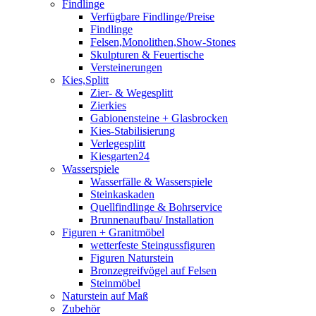
Findlinge
Verfügbare Findlinge/Preise
Findlinge
Felsen,Monolithen,Show-Stones
Skulpturen & Feuertische
Versteinerungen
Kies,Splitt
Zier- & Wegesplitt
Zierkies
Gabionensteine + Glasbrocken
Kies-Stabilisierung
Verlegesplitt
Kiesgarten24
Wasserspiele
Wasserfälle & Wasserspiele
Steinkaskaden
Quellfindlinge & Bohrservice
Brunnenaufbau/ Installation
Figuren + Granitmöbel
wetterfeste Steingussfiguren
Figuren Naturstein
Bronzegreifvögel auf Felsen
Steinmöbel
Naturstein auf Maß
Zubehör