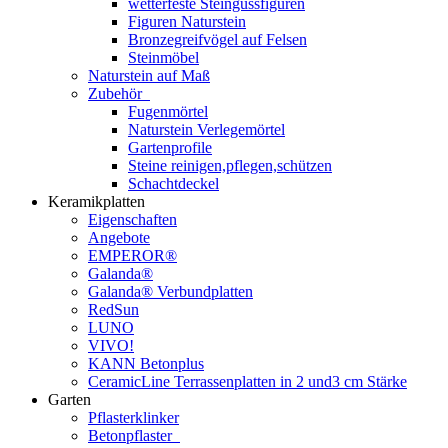
wetterfeste Steingussfiguren
Figuren Naturstein
Bronzegreifvögel auf Felsen
Steinmöbel
Naturstein auf Maß
Zubehör
Fugenmörtel
Naturstein Verlegemörtel
Gartenprofile
Steine reinigen,pflegen,schützen
Schachtdeckel
Keramikplatten
Eigenschaften
Angebote
EMPEROR®
Galanda®
Galanda® Verbundplatten
RedSun
LUNO
VIVO!
KANN Betonplus
CeramicLine Terrassenplatten in 2 und3 cm Stärke
Garten
Pflasterklinker
Betonpflaster