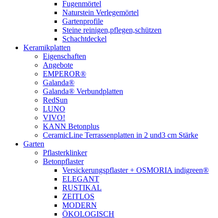
Fugenmörtel
Naturstein Verlegemörtel
Gartenprofile
Steine reinigen,pflegen,schützen
Schachtdeckel
Keramikplatten
Eigenschaften
Angebote
EMPEROR®
Galanda®
Galanda® Verbundplatten
RedSun
LUNO
VIVO!
KANN Betonplus
CeramicLine Terrassenplatten in 2 und3 cm Stärke
Garten
Pflasterklinker
Betonpflaster
Versickerungspflaster + OSMORIA indigreen®
ELEGANT
RUSTIKAL
ZEITLOS
MODERN
ÖKOLOGISCH