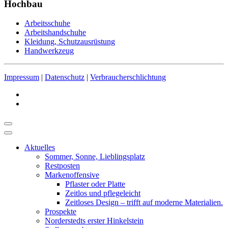
Hochbau
Arbeitsschuhe
Arbeitshandschuhe
Kleidung, Schutzausrüstung
Handwerkzeug
Impressum
|
Datenschutz
|
Verbraucherschlichtung
Aktuelles
Sommer, Sonne, Lieblingsplatz
Restposten
Markenoffensive
Pflaster oder Platte
Zeitlos und pflegeleicht
Zeitloses Design – trifft auf moderne Materialien.
Prospekte
Norderstedts erster Hinkelstein