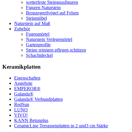
wetterfeste Steingussfiguren
Figuren Naturstein
Bronzegreifvögel auf Felsen
Steinmöbel
Naturstein auf Maß
Zubehör
Fugenmörtel
Naturstein Verlegemörtel
Gartenprofile
Steine reinigen,pflegen,schützen
Schachtdeckel
Keramikplatten
Eigenschaften
Angebote
EMPEROR®
Galanda®
Galanda® Verbundplatten
RedSun
LUNO
VIVO!
KANN Betonplus
CeramicLine Terrassenplatten in 2 und3 cm Stärke