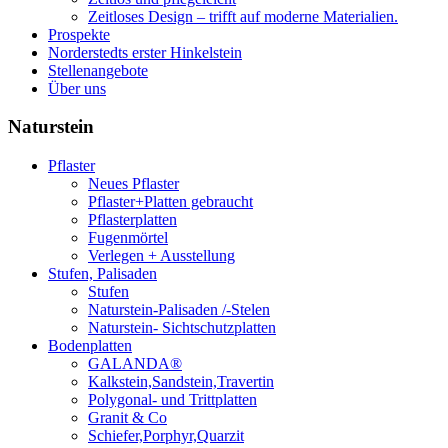
Zeitloses Design – trifft auf moderne Materialien.
Prospekte
Norderstedts erster Hinkelstein
Stellenangebote
Über uns
Naturstein
Pflaster
Neues Pflaster
Pflaster+Platten gebraucht
Pflasterplatten
Fugenmörtel
Verlegen + Ausstellung
Stufen, Palisaden
Stufen
Naturstein-Palisaden /-Stelen
Naturstein- Sichtschutzplatten
Bodenplatten
GALANDA®
Kalkstein,Sandstein,Travertin
Polygonal- und Trittplatten
Granit & Co
Schiefer,Porphyr,Quarzit