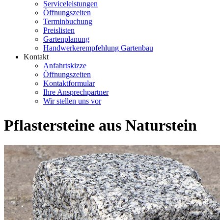
Serviceleistungen
Öffnungszeiten
Terminbuchung
Preislisten
Gartenplanung
Handwerkerempfehlung Gartenbau
Kontakt
Anfahrtskizze
Öffnungszeiten
Kontaktformular
Ihre Ansprechpartner
Wir stellen uns vor
Pflastersteine aus Naturstein