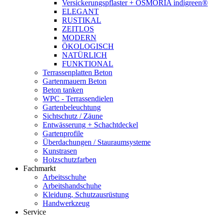
Versickerungspflaster + OSMORIA indigreen®
ELEGANT
RUSTIKAL
ZEITLOS
MODERN
ÖKOLOGISCH
NATÜRLICH
FUNKTIONAL
Terrassenplatten Beton
Gartenmauern Beton
Beton tanken
WPC - Terrassendielen
Gartenbeleuchtung
Sichtschutz / Zäune
Entwässerung + Schachtdeckel
Gartenprofile
Überdachungen / Stauraumsysteme
Kunstrasen
Holzschutzfarben
Fachmarkt
Arbeitsschuhe
Arbeitshandschuhe
Kleidung, Schutzausrüstung
Handwerkzeug
Service