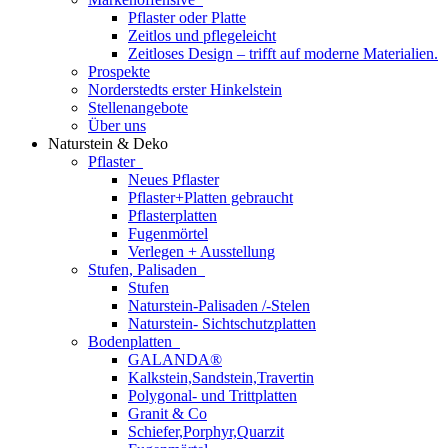
Pflaster oder Platte
Zeitlos und pflegeleicht
Zeitloses Design – trifft auf moderne Materialien.
Prospekte
Norderstedts erster Hinkelstein
Stellenangebote
Über uns
Naturstein & Deko
Pflaster
Neues Pflaster
Pflaster+Platten gebraucht
Pflasterplatten
Fugenmörtel
Verlegen + Ausstellung
Stufen, Palisaden
Stufen
Naturstein-Palisaden /-Stelen
Naturstein- Sichtschutzplatten
Bodenplatten
GALANDA®
Kalkstein,Sandstein,Travertin
Polygonal- und Trittplatten
Granit & Co
Schiefer,Porphyr,Quarzit