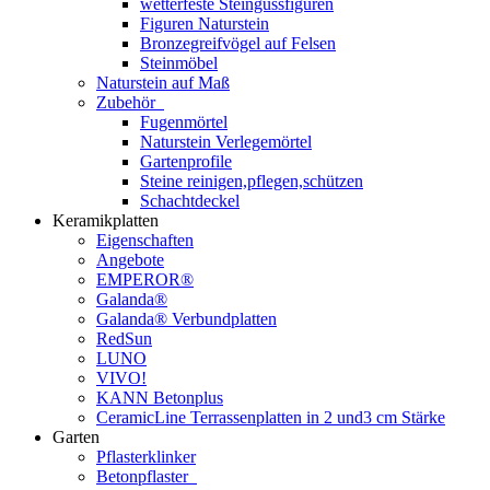
wetterfeste Steingussfiguren
Figuren Naturstein
Bronzegreifvögel auf Felsen
Steinmöbel
Naturstein auf Maß
Zubehör
Fugenmörtel
Naturstein Verlegemörtel
Gartenprofile
Steine reinigen,pflegen,schützen
Schachtdeckel
Keramikplatten
Eigenschaften
Angebote
EMPEROR®
Galanda®
Galanda® Verbundplatten
RedSun
LUNO
VIVO!
KANN Betonplus
CeramicLine Terrassenplatten in 2 und3 cm Stärke
Garten
Pflasterklinker
Betonpflaster