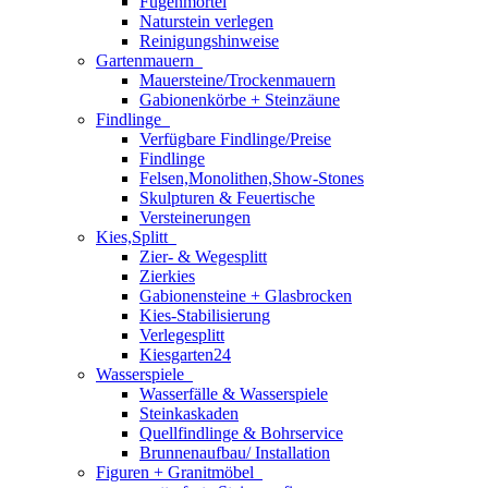
Fugenmörtel
Naturstein verlegen
Reinigungshinweise
Gartenmauern
Mauersteine/Trockenmauern
Gabionenkörbe + Steinzäune
Findlinge
Verfügbare Findlinge/Preise
Findlinge
Felsen,Monolithen,Show-Stones
Skulpturen & Feuertische
Versteinerungen
Kies,Splitt
Zier- & Wegesplitt
Zierkies
Gabionensteine + Glasbrocken
Kies-Stabilisierung
Verlegesplitt
Kiesgarten24
Wasserspiele
Wasserfälle & Wasserspiele
Steinkaskaden
Quellfindlinge & Bohrservice
Brunnenaufbau/ Installation
Figuren + Granitmöbel