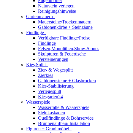
Fugenmörtel
Naturstein verlegen
Reinigungshinweise
Gartenmauern
Mauersteine/Trockenmauern
Gabionenkörbe + Steinzäune
Findlinge
Verfügbare Findlinge/Preise
Findlinge
Felsen,Monolithen,Show-Stones
Skulpturen & Feuertische
Versteinerungen
Kies,Splitt
Zier- & Wegesplitt
Zierkies
Gabionensteine + Glasbrocken
Kies-Stabilisierung
Verlegesplitt
Kiesgarten24
Wasserspiele
Wasserfälle & Wasserspiele
Steinkaskaden
Quellfindlinge & Bohrservice
Brunnenaufbau/ Installation
Figuren + Granitmöbel