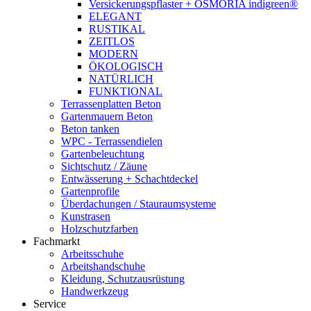
Versickerungspflaster + OSMORIA indigreen®
ELEGANT
RUSTIKAL
ZEITLOS
MODERN
ÖKOLOGISCH
NATÜRLICH
FUNKTIONAL
Terrassenplatten Beton
Gartenmauern Beton
Beton tanken
WPC - Terrassendielen
Gartenbeleuchtung
Sichtschutz / Zäune
Entwässerung + Schachtdeckel
Gartenprofile
Überdachungen / Stauraumsysteme
Kunstrasen
Holzschutzfarben
Fachmarkt
Arbeitsschuhe
Arbeitshandschuhe
Kleidung, Schutzausrüstung
Handwerkzeug
Service