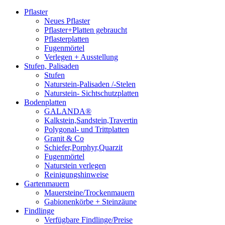
Pflaster
Neues Pflaster
Pflaster+Platten gebraucht
Pflasterplatten
Fugenmörtel
Verlegen + Ausstellung
Stufen, Palisaden
Stufen
Naturstein-Palisaden /-Stelen
Naturstein- Sichtschutzplatten
Bodenplatten
GALANDA®
Kalkstein,Sandstein,Travertin
Polygonal- und Trittplatten
Granit & Co
Schiefer,Porphyr,Quarzit
Fugenmörtel
Naturstein verlegen
Reinigungshinweise
Gartenmauern
Mauersteine/Trockenmauern
Gabionenkörbe + Steinzäune
Findlinge
Verfügbare Findlinge/Preise