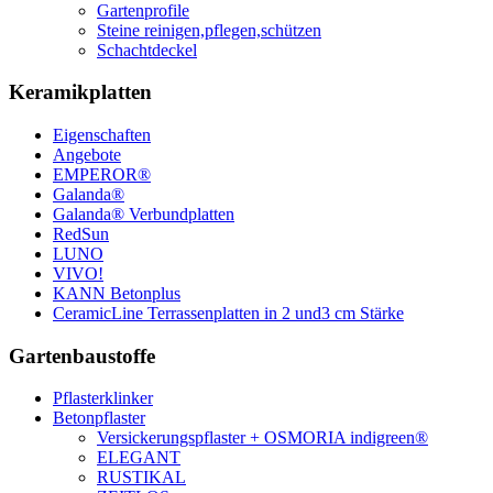
Gartenprofile
Steine reinigen,pflegen,schützen
Schachtdeckel
Keramikplatten
Eigenschaften
Angebote
EMPEROR®
Galanda®
Galanda® Verbundplatten
RedSun
LUNO
VIVO!
KANN Betonplus
CeramicLine Terrassenplatten in 2 und3 cm Stärke
Gartenbaustoffe
Pflasterklinker
Betonpflaster
Versickerungspflaster + OSMORIA indigreen®
ELEGANT
RUSTIKAL