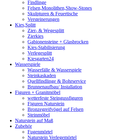
Findlinge
Felsen,Monolithen,Show-Stones
Skulpturen & Feuertische
Versteinerungen
Kies,Splitt
Zier- & Wegesplitt
Zierkies
Gabionensteine + Glasbrocken
Kies-Stabilisierung
Verlegesplitt
Kiesgarten24
Wasserspiele
Wasserfälle & Wasserspiele
Steinkaskaden
Quellfindlinge & Bohrservice
Brunnenaufbau/ Installation
Figuren + Granitmöbel
wetterfeste Steingussfiguren
Figuren Naturstein
Bronzegreifvögel auf Felsen
Steinmöbel
Naturstein auf Maß
Zubehör
Fugenmörtel
Naturstein Verlegemörtel