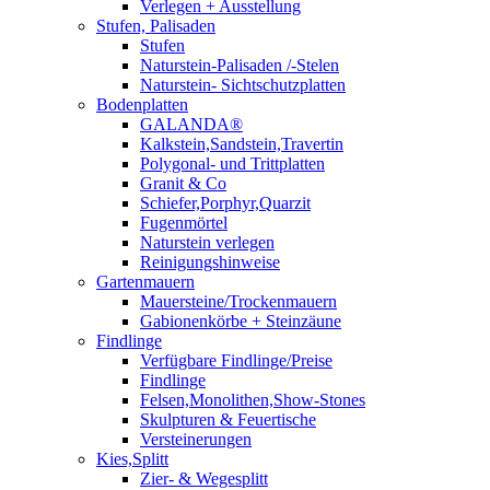
Verlegen + Ausstellung
Stufen, Palisaden
Stufen
Naturstein-Palisaden /-Stelen
Naturstein- Sichtschutzplatten
Bodenplatten
GALANDA®
Kalkstein,Sandstein,Travertin
Polygonal- und Trittplatten
Granit & Co
Schiefer,Porphyr,Quarzit
Fugenmörtel
Naturstein verlegen
Reinigungshinweise
Gartenmauern
Mauersteine/Trockenmauern
Gabionenkörbe + Steinzäune
Findlinge
Verfügbare Findlinge/Preise
Findlinge
Felsen,Monolithen,Show-Stones
Skulpturen & Feuertische
Versteinerungen
Kies,Splitt
Zier- & Wegesplitt