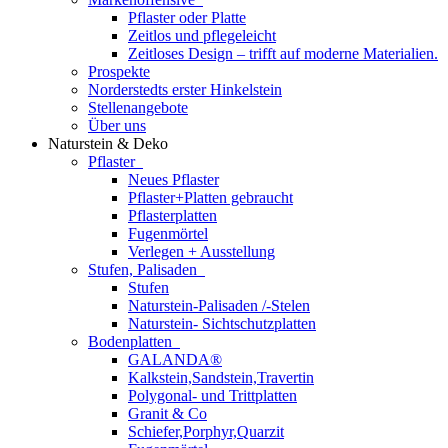
Pflaster oder Platte
Zeitlos und pflegeleicht
Zeitloses Design – trifft auf moderne Materialien.
Prospekte
Norderstedts erster Hinkelstein
Stellenangebote
Über uns
Naturstein & Deko
Pflaster
Neues Pflaster
Pflaster+Platten gebraucht
Pflasterplatten
Fugenmörtel
Verlegen + Ausstellung
Stufen, Palisaden
Stufen
Naturstein-Palisaden /-Stelen
Naturstein- Sichtschutzplatten
Bodenplatten
GALANDA®
Kalkstein,Sandstein,Travertin
Polygonal- und Trittplatten
Granit & Co
Schiefer,Porphyr,Quarzit