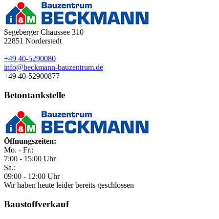
Segeberger Chaussee 310
22851
Norderstedt
+49 40-5290080
info@beckmann-bauzentrum.de
+49 40-52900877
Betontankstelle
Öffnungszeiten:
Mo. - Fr.:
7:00 - 15:00 Uhr
Sa.:
09:00 - 12:00 Uhr
Wir haben heute leider bereits geschlossen
Baustoffverkauf