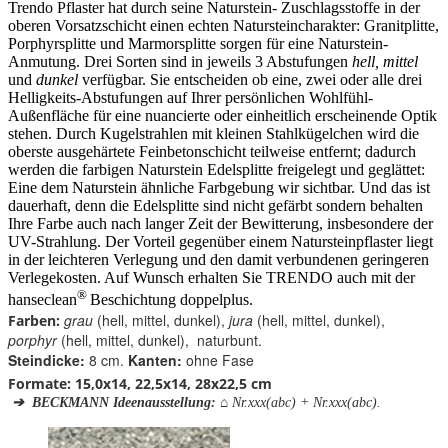
Trendo Pflaster hat durch seine Naturstein- Zuschlagsstoffe in der
oberen Vorsatzschicht einen echten Natursteincharakter: Granitplitte,
Porphyrsplitte und Marmorsplitte sorgen für eine Naturstein-
Anmutung. Drei Sorten sind in jeweils 3 Abstufungen
hell, mittel
und
dunkel
verfügbar. Sie entscheiden ob eine, zwei oder alle drei
Helligkeits-Abstufungen auf Ihrer persönlichen Wohlfühl-
Außenfläche für eine nuancierte oder einheitlich erscheinende Optik
stehen. Durch Kugelstrahlen mit kleinen Stahlkügelchen wird die
oberste ausgehärtete Feinbetonschicht teilweise entfernt; dadurch
werden die farbigen Naturstein Edelsplitte freigelegt und geglättet:
Eine dem Naturstein ähnliche Farbgebung wir sichtbar. Und das ist
dauerhaft, denn die Edelsplitte sind nicht gefärbt sondern behalten
Ihre Farbe auch nach langer Zeit der Bewitterung, insbesondere der
UV-Strahlung. Der Vorteil gegenüber einem Natursteinpflaster liegt
in der leichteren Verlegung und den damit verbundenen geringeren
Verlegekosten. Auf Wunsch erhalten Sie TRENDO auch mit der
®
hanseclean
Beschichtung doppelplus.
grau
(hell, mittel, dunkel),
jura
(hell, mittel, dunkel),
Farben:
porphyr
(hell, mittel, dunkel), naturbunt.
Steindicke:
8 cm.
Kanten:
ohne Fase
Formate: 15,0x14, 22,5x14, 28x22,5 cm
➔
BECKMANN Ideenausstellung: ⌂
Nr.xxx(abc) + Nr.xxx(abc).