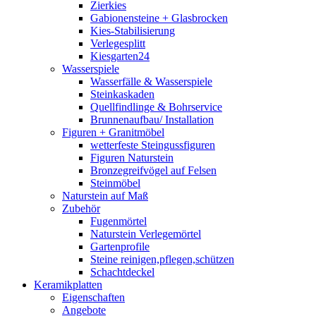
Zierkies
Gabionensteine + Glasbrocken
Kies-Stabilisierung
Verlegesplitt
Kiesgarten24
Wasserspiele
Wasserfälle & Wasserspiele
Steinkaskaden
Quellfindlinge & Bohrservice
Brunnenaufbau/ Installation
Figuren + Granitmöbel
wetterfeste Steingussfiguren
Figuren Naturstein
Bronzegreifvögel auf Felsen
Steinmöbel
Naturstein auf Maß
Zubehör
Fugenmörtel
Naturstein Verlegemörtel
Gartenprofile
Steine reinigen,pflegen,schützen
Schachtdeckel
Keramikplatten
Eigenschaften
Angebote