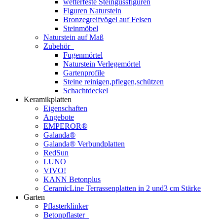
wetterfeste Steingussfiguren
Figuren Naturstein
Bronzegreifvögel auf Felsen
Steinmöbel
Naturstein auf Maß
Zubehör
Fugenmörtel
Naturstein Verlegemörtel
Gartenprofile
Steine reinigen,pflegen,schützen
Schachtdeckel
Keramikplatten
Eigenschaften
Angebote
EMPEROR®
Galanda®
Galanda® Verbundplatten
RedSun
LUNO
VIVO!
KANN Betonplus
CeramicLine Terrassenplatten in 2 und3 cm Stärke
Garten
Pflasterklinker
Betonpflaster