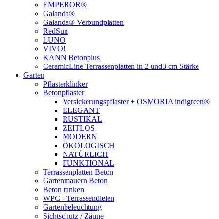
EMPEROR®
Galanda®
Galanda® Verbundplatten
RedSun
LUNO
VIVO!
KANN Betonplus
CeramicLine Terrassenplatten in 2 und3 cm Stärke
Garten
Pflasterklinker
Betonpflaster
Versickerungspflaster + OSMORIA indigreen®
ELEGANT
RUSTIKAL
ZEITLOS
MODERN
ÖKOLOGISCH
NATÜRLICH
FUNKTIONAL
Terrassenplatten Beton
Gartenmauern Beton
Beton tanken
WPC - Terrassendielen
Gartenbeleuchtung
Sichtschutz / Zäune