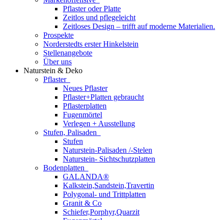
Pflaster oder Platte
Zeitlos und pflegeleicht
Zeitloses Design – trifft auf moderne Materialien.
Prospekte
Norderstedts erster Hinkelstein
Stellenangebote
Über uns
Naturstein & Deko
Pflaster
Neues Pflaster
Pflaster+Platten gebraucht
Pflasterplatten
Fugenmörtel
Verlegen + Ausstellung
Stufen, Palisaden
Stufen
Naturstein-Palisaden /-Stelen
Naturstein- Sichtschutzplatten
Bodenplatten
GALANDA®
Kalkstein,Sandstein,Travertin
Polygonal- und Trittplatten
Granit & Co
Schiefer,Porphyr,Quarzit