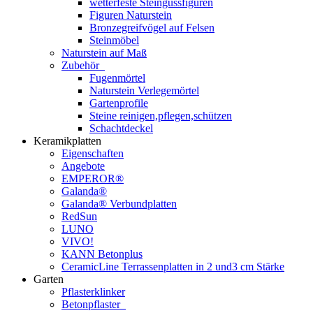
wetterfeste Steingussfiguren
Figuren Naturstein
Bronzegreifvögel auf Felsen
Steinmöbel
Naturstein auf Maß
Zubehör
Fugenmörtel
Naturstein Verlegemörtel
Gartenprofile
Steine reinigen,pflegen,schützen
Schachtdeckel
Keramikplatten
Eigenschaften
Angebote
EMPEROR®
Galanda®
Galanda® Verbundplatten
RedSun
LUNO
VIVO!
KANN Betonplus
CeramicLine Terrassenplatten in 2 und3 cm Stärke
Garten
Pflasterklinker
Betonpflaster