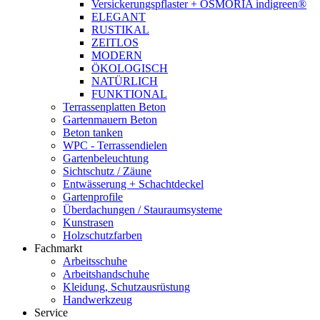
Versickerungspflaster + OSMORIA indigreen®
ELEGANT
RUSTIKAL
ZEITLOS
MODERN
ÖKOLOGISCH
NATÜRLICH
FUNKTIONAL
Terrassenplatten Beton
Gartenmauern Beton
Beton tanken
WPC - Terrassendielen
Gartenbeleuchtung
Sichtschutz / Zäune
Entwässerung + Schachtdeckel
Gartenprofile
Überdachungen / Stauraumsysteme
Kunstrasen
Holzschutzfarben
Fachmarkt
Arbeitsschuhe
Arbeitshandschuhe
Kleidung, Schutzausrüstung
Handwerkzeug
Service