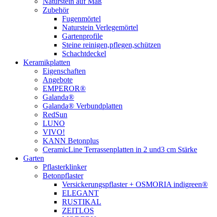
Naturstein auf Maß
Zubehör
Fugenmörtel
Naturstein Verlegemörtel
Gartenprofile
Steine reinigen,pflegen,schützen
Schachtdeckel
Keramikplatten
Eigenschaften
Angebote
EMPEROR®
Galanda®
Galanda® Verbundplatten
RedSun
LUNO
VIVO!
KANN Betonplus
CeramicLine Terrassenplatten in 2 und3 cm Stärke
Garten
Pflasterklinker
Betonpflaster
Versickerungspflaster + OSMORIA indigreen®
ELEGANT
RUSTIKAL
ZEITLOS