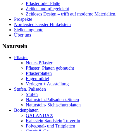
Pflaster oder Platte
Zeitlos und pflegeleicht
Zeitloses Design – trifft auf moderne Materialien.
Prospekte
Norderstedts erster Hinkelstein
Stellenangebote
Über uns
Naturstein
Pflaster
Neues Pflaster
Pflaster+Platten gebraucht
Pflasterplatten
Fugenmörtel
Verlegen + Ausstellung
Stufen, Palisaden
Stufen
Naturstein-Palisaden /-Stelen
Naturstein- Sichtschutzplatten
Bodenplatten
GALANDA®
Kalkstein,Sandstein,Travertin
Polygonal- und Trittplatten