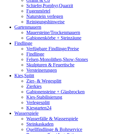
Granit & Co
Schiefer,Porphyr,Quarzit
Fugenmörtel
Naturstein verlegen
Reinigungshinweise
Gartenmauern
Mauersteine/Trockenmauern
Gabionenkörbe + Steinzäune
Findlinge
Verfügbare Findlinge/Preise
Findlinge
Felsen,Monolithen,Show-Stones
Skulpturen & Feuertische
Versteinerungen
Kies,Splitt
Zier- & Wegesplitt
Zierkies
Gabionensteine + Glasbrocken
Kies-Stabilisierung
Verlegesplitt
Kiesgarten24
Wasserspiele
Wasserfälle & Wasserspiele
Steinkaskaden
Quellfindlinge & Bohrservice