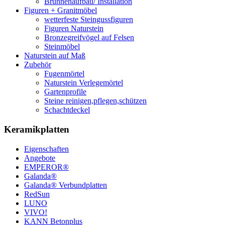
Brunnenaufbau/ Installation
Figuren + Granitmöbel
wetterfeste Steingussfiguren
Figuren Naturstein
Bronzegreifvögel auf Felsen
Steinmöbel
Naturstein auf Maß
Zubehör
Fugenmörtel
Naturstein Verlegemörtel
Gartenprofile
Steine reinigen,pflegen,schützen
Schachtdeckel
Keramikplatten
Eigenschaften
Angebote
EMPEROR®
Galanda®
Galanda® Verbundplatten
RedSun
LUNO
VIVO!
KANN Betonplus