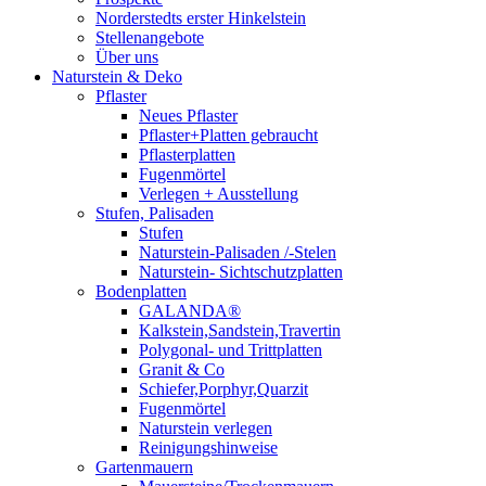
Norderstedts erster Hinkelstein
Stellenangebote
Über uns
Naturstein & Deko
Pflaster
Neues Pflaster
Pflaster+Platten gebraucht
Pflasterplatten
Fugenmörtel
Verlegen + Ausstellung
Stufen, Palisaden
Stufen
Naturstein-Palisaden /-Stelen
Naturstein- Sichtschutzplatten
Bodenplatten
GALANDA®
Kalkstein,Sandstein,Travertin
Polygonal- und Trittplatten
Granit & Co
Schiefer,Porphyr,Quarzit
Fugenmörtel
Naturstein verlegen
Reinigungshinweise
Gartenmauern