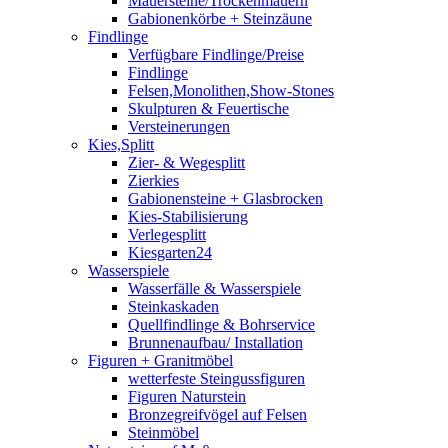
Mauersteine/Trockenmauern
Gabionenkörbe + Steinzäune
Findlinge
Verfügbare Findlinge/Preise
Findlinge
Felsen,Monolithen,Show-Stones
Skulpturen & Feuertische
Versteinerungen
Kies,Splitt
Zier- & Wegesplitt
Zierkies
Gabionensteine + Glasbrocken
Kies-Stabilisierung
Verlegesplitt
Kiesgarten24
Wasserspiele
Wasserfälle & Wasserspiele
Steinkaskaden
Quellfindlinge & Bohrservice
Brunnenaufbau/ Installation
Figuren + Granitmöbel
wetterfeste Steingussfiguren
Figuren Naturstein
Bronzegreifvögel auf Felsen
Steinmöbel