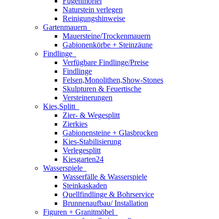
Fugenmörtel
Naturstein verlegen
Reinigungshinweise
Gartenmauern
Mauersteine/Trockenmauern
Gabionenkörbe + Steinzäune
Findlinge
Verfügbare Findlinge/Preise
Findlinge
Felsen,Monolithen,Show-Stones
Skulpturen & Feuertische
Versteinerungen
Kies,Splitt
Zier- & Wegesplitt
Zierkies
Gabionensteine + Glasbrocken
Kies-Stabilisierung
Verlegesplitt
Kiesgarten24
Wasserspiele
Wasserfälle & Wasserspiele
Steinkaskaden
Quellfindlinge & Bohrservice
Brunnenaufbau/ Installation
Figuren + Granitmöbel