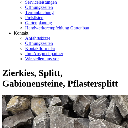
Serviceleistungen
Öffnungszeiten
Terminbuchung
Preislisten
Gartenplanung
Handwerkerempfehlung Gartenbau
Kontakt
Anfahrtskizze
Öffnungszeiten
Kontaktformular
Ihre Ansprechpartner
Wir stellen uns vor
Zierkies, Splitt,
Gabionensteine, Pflastersplitt