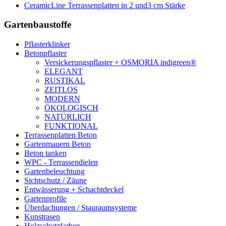
CeramicLine Terrassenplatten in 2 und3 cm Stärke
Gartenbaustoffe
Pflasterklinker
Betonpflaster
Versickerungspflaster + OSMORIA indigreen®
ELEGANT
RUSTIKAL
ZEITLOS
MODERN
ÖKOLOGISCH
NATÜRLICH
FUNKTIONAL
Terrassenplatten Beton
Gartenmauern Beton
Beton tanken
WPC - Terrassendielen
Gartenbeleuchtung
Sichtschutz / Zäune
Entwässerung + Schachtdeckel
Gartenprofile
Überdachungen / Stauraumsysteme
Kunstrasen
Holzschutzfarben