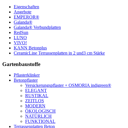
Eigenschaften
Angebote
EMPEROR®
Galanda®
Galanda® Verbundplatten
RedSun
LUNO
VIVO!
KANN Betonplus
CeramicLine Terrassenplatten in 2 und3 cm Stärke
Gartenbaustoffe
Pflasterklinker
Betonpflaster
Versickerungspflaster + OSMORIA indigreen®
ELEGANT
RUSTIKAL
ZEITLOS
MODERN
ÖKOLOGISCH
NATÜRLICH
FUNKTIONAL
Terrassenplatten Beton