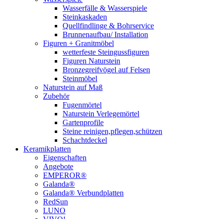
Wasserfälle & Wasserspiele
Steinkaskaden
Quellfindlinge & Bohrservice
Brunnenaufbau/ Installation
Figuren + Granitmöbel
wetterfeste Steingussfiguren
Figuren Naturstein
Bronzegreifvögel auf Felsen
Steinmöbel
Naturstein auf Maß
Zubehör
Fugenmörtel
Naturstein Verlegemörtel
Gartenprofile
Steine reinigen,pflegen,schützen
Schachtdeckel
Keramikplatten
Eigenschaften
Angebote
EMPEROR®
Galanda®
Galanda® Verbundplatten
RedSun
LUNO