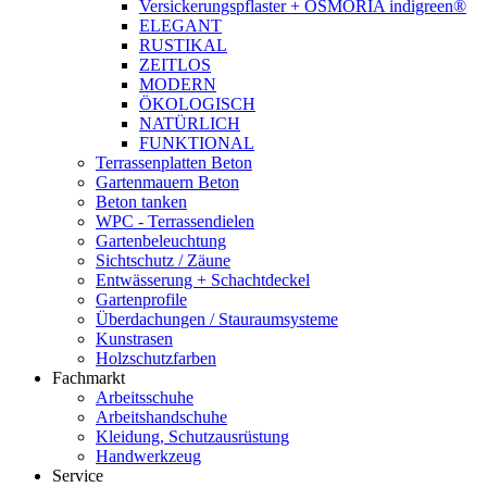
Versickerungspflaster + OSMORIA indigreen®
ELEGANT
RUSTIKAL
ZEITLOS
MODERN
ÖKOLOGISCH
NATÜRLICH
FUNKTIONAL
Terrassenplatten Beton
Gartenmauern Beton
Beton tanken
WPC - Terrassendielen
Gartenbeleuchtung
Sichtschutz / Zäune
Entwässerung + Schachtdeckel
Gartenprofile
Überdachungen / Stauraumsysteme
Kunstrasen
Holzschutzfarben
Fachmarkt
Arbeitsschuhe
Arbeitshandschuhe
Kleidung, Schutzausrüstung
Handwerkzeug
Service