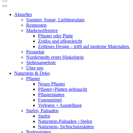
Aktuelles
Sommer, Sonne, Lieblingsplatz
Restposten
Markenoffensive
Pflaster oder Platte
Zeitlos und pflegeleicht
Zeitloses Design – trifft auf moderne Materialien.
Prospekte
Norderstedts erster Hinkelstein
Stellenangebote
Über uns
Naturstein & Deko
Pflaster
Neues Pflaster
Pflaster+Platten gebraucht
Pflasterplatten
Fugenmörtel
Verlegen + Ausstellung
Stufen, Palisaden
Stufen
Naturstein-Palisaden /-Stelen
Naturstein- Sichtschutzplatten
Bodenplatten