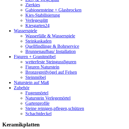
Zierkies
Gabionensteine + Glasbrocken
Kies-Stabilisierung
Verlegesplitt
Kiesgarten24
Wasserspiele
Wasserfälle & Wasserspiele
Steinkaskaden
Quellfindlinge & Bohrservice
Brunnenaufbau/ Installation
Figuren + Granitmöbel
wetterfeste Steingussfiguren
Figuren Naturstein
Bronzegreifvögel auf Felsen
Steinmöbel
Naturstein auf Maß
Zubehör
Fugenmörtel
Naturstein Verlegemörtel
Gartenprofile
Steine reinigen,pflegen,schützen
Schachtdeckel
Keramikplatten