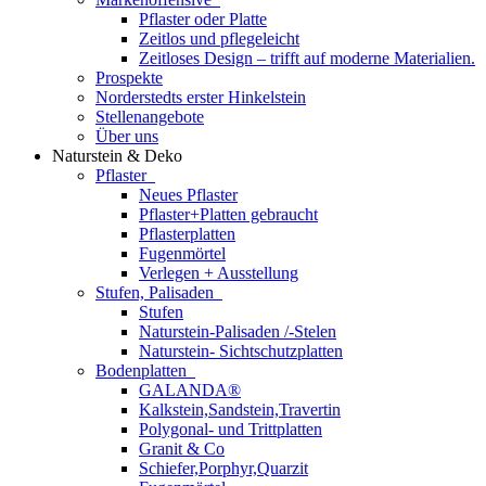
Pflaster oder Platte
Zeitlos und pflegeleicht
Zeitloses Design – trifft auf moderne Materialien.
Prospekte
Norderstedts erster Hinkelstein
Stellenangebote
Über uns
Naturstein & Deko
Pflaster
Neues Pflaster
Pflaster+Platten gebraucht
Pflasterplatten
Fugenmörtel
Verlegen + Ausstellung
Stufen, Palisaden
Stufen
Naturstein-Palisaden /-Stelen
Naturstein- Sichtschutzplatten
Bodenplatten
GALANDA®
Kalkstein,Sandstein,Travertin
Polygonal- und Trittplatten
Granit & Co
Schiefer,Porphyr,Quarzit