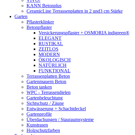
VIVO!
KANN Betonplus
CeramicLine Terrassenplatten in 2 und3 cm Stärke
Garten
Pflasterklinker
Betonpflaster
Versickerungspflaster + OSMORIA indigreen®
ELEGANT
RUSTIKAL
ZEITLOS
MODERN
ÖKOLOGISCH
NATÜRLICH
FUNKTIONAL
Terrassenplatten Beton
Gartenmauern Beton
Beton tanken
WPC - Terrassendielen
Gartenbeleuchtung
Sichtschutz / Zäune
Entwässerung + Schachtdeckel
Gartenprofile
Überdachungen / Stauraumsysteme
Kunstrasen
Holzschutzfarben