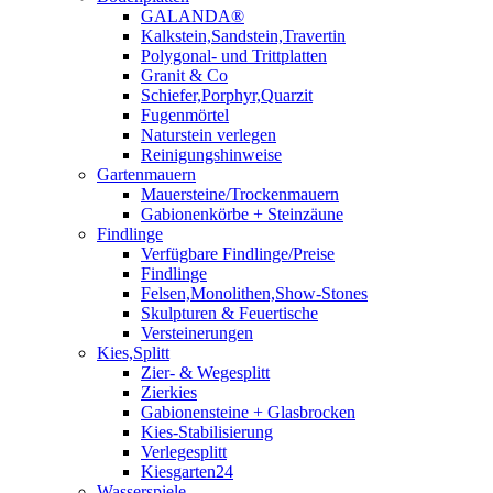
GALANDA®
Kalkstein,Sandstein,Travertin
Polygonal- und Trittplatten
Granit & Co
Schiefer,Porphyr,Quarzit
Fugenmörtel
Naturstein verlegen
Reinigungshinweise
Gartenmauern
Mauersteine/Trockenmauern
Gabionenkörbe + Steinzäune
Findlinge
Verfügbare Findlinge/Preise
Findlinge
Felsen,Monolithen,Show-Stones
Skulpturen & Feuertische
Versteinerungen
Kies,Splitt
Zier- & Wegesplitt
Zierkies
Gabionensteine + Glasbrocken
Kies-Stabilisierung
Verlegesplitt
Kiesgarten24
Wasserspiele