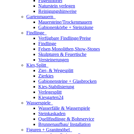
Fugenmörtel
Naturstein verlegen
Reinigungshinweise
Gartenmauern
Mauersteine/Trockenmauern
Gabionenkörbe + Steinzäune
Findlinge
Verfügbare Findlinge/Preise
Findlinge
Felsen,Monolithen,Show-Stones
Skulpturen & Feuertische
Versteinerungen
Kies,Splitt
Zier- & Wegesplitt
Zierkies
Gabionensteine + Glasbrocken
Kies-Stabilisierung
Verlegesplitt
Kiesgarten24
Wasserspiele
Wasserfälle & Wasserspiele
Steinkaskaden
Quellfindlinge & Bohrservice
Brunnenaufbau/ Installation
Figuren + Granitmöbel