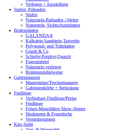
Verlegen + Ausstellung
Stufen, Palisaden
Stufen
Naturstein-Palisaden /-Stelen
Naturstein- Sichtschutzplatten
Bodenplatten
GALANDA®
Kalkstein,Sandstein,Travertin
Polygonal- und Trittplatten
Granit & Co
Schiefer,Porphyr,Quarzit
Fugenmörtel
Naturstein verlegen
Reinigungshinweise
Gartenmauern
Mauersteine/Trockenmauern
Gabionenkörbe + Steinzäune
Findlinge
Verfügbare Findlinge/Preise
Findlinge
Felsen,Monolithen,Show-Stones
Skulpturen & Feuertische
Versteinerungen
Kies,Splitt
Zier- & Wegesplitt