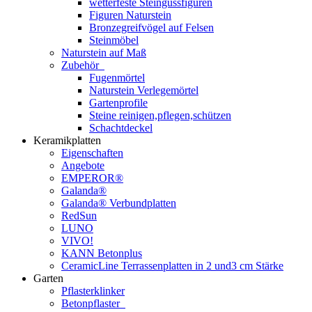
wetterfeste Steingussfiguren
Figuren Naturstein
Bronzegreifvögel auf Felsen
Steinmöbel
Naturstein auf Maß
Zubehör
Fugenmörtel
Naturstein Verlegemörtel
Gartenprofile
Steine reinigen,pflegen,schützen
Schachtdeckel
Keramikplatten
Eigenschaften
Angebote
EMPEROR®
Galanda®
Galanda® Verbundplatten
RedSun
LUNO
VIVO!
KANN Betonplus
CeramicLine Terrassenplatten in 2 und3 cm Stärke
Garten
Pflasterklinker
Betonpflaster