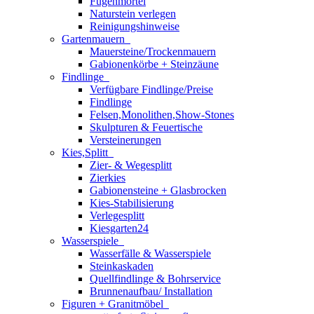
Fugenmörtel
Naturstein verlegen
Reinigungshinweise
Gartenmauern
Mauersteine/Trockenmauern
Gabionenkörbe + Steinzäune
Findlinge
Verfügbare Findlinge/Preise
Findlinge
Felsen,Monolithen,Show-Stones
Skulpturen & Feuertische
Versteinerungen
Kies,Splitt
Zier- & Wegesplitt
Zierkies
Gabionensteine + Glasbrocken
Kies-Stabilisierung
Verlegesplitt
Kiesgarten24
Wasserspiele
Wasserfälle & Wasserspiele
Steinkaskaden
Quellfindlinge & Bohrservice
Brunnenaufbau/ Installation
Figuren + Granitmöbel