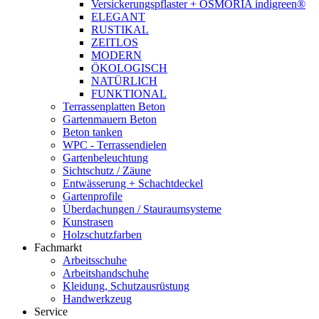
Versickerungspflaster + OSMORIA indigreen®
ELEGANT
RUSTIKAL
ZEITLOS
MODERN
ÖKOLOGISCH
NATÜRLICH
FUNKTIONAL
Terrassenplatten Beton
Gartenmauern Beton
Beton tanken
WPC - Terrassendielen
Gartenbeleuchtung
Sichtschutz / Zäune
Entwässerung + Schachtdeckel
Gartenprofile
Überdachungen / Stauraumsysteme
Kunstrasen
Holzschutzfarben
Fachmarkt
Arbeitsschuhe
Arbeitshandschuhe
Kleidung, Schutzausrüstung
Handwerkzeug
Service