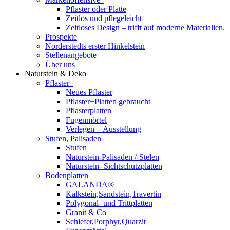
Pflaster oder Platte
Zeitlos und pflegeleicht
Zeitloses Design – trifft auf moderne Materialien.
Prospekte
Norderstedts erster Hinkelstein
Stellenangebote
Über uns
Naturstein & Deko
Pflaster
Neues Pflaster
Pflaster+Platten gebraucht
Pflasterplatten
Fugenmörtel
Verlegen + Ausstellung
Stufen, Palisaden
Stufen
Naturstein-Palisaden /-Stelen
Naturstein- Sichtschutzplatten
Bodenplatten
GALANDA®
Kalkstein,Sandstein,Travertin
Polygonal- und Trittplatten
Granit & Co
Schiefer,Porphyr,Quarzit