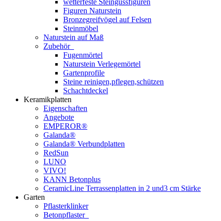
wetterfeste Steingussfiguren
Figuren Naturstein
Bronzegreifvögel auf Felsen
Steinmöbel
Naturstein auf Maß
Zubehör
Fugenmörtel
Naturstein Verlegemörtel
Gartenprofile
Steine reinigen,pflegen,schützen
Schachtdeckel
Keramikplatten
Eigenschaften
Angebote
EMPEROR®
Galanda®
Galanda® Verbundplatten
RedSun
LUNO
VIVO!
KANN Betonplus
CeramicLine Terrassenplatten in 2 und3 cm Stärke
Garten
Pflasterklinker
Betonpflaster