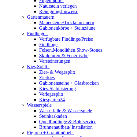
Fugenmörtel
Naturstein verlegen
Reinigungshinweise
Gartenmauern
Mauersteine/Trockenmauern
Gabionenkörbe + Steinzäune
Findlinge
Verfügbare Findlinge/Preise
Findlinge
Felsen,Monolithen,Show-Stones
Skulpturen & Feuertische
Versteinerungen
Kies,Splitt
Zier- & Wegesplitt
Zierkies
Gabionensteine + Glasbrocken
Kies-Stabilisierung
Verlegesplitt
Kiesgarten24
Wasserspiele
Wasserfälle & Wasserspiele
Steinkaskaden
Quellfindlinge & Bohrservice
Brunnenaufbau/ Installation
Figuren + Granitmöbel