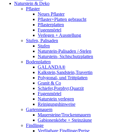
Naturstein & Deko
Pflaster
Neues Pflaster
Pflaster+Platten gebraucht
Pflasterplatten
Fugenmörtel
Verlegen + Ausstellung
Stufen, Palisaden
Stufen
Naturstein-Palisaden /-Stelen
Naturstein- Sichtschutzplatten
Bodenplatten
GALANDA®
Kalkstein,Sandstein,Travertin
Polygonal- und Trittplatten
Granit & Co
Schiefer,Porphyr,Quarzit
Fugenmörtel
Naturstein verlegen
Reinigungshinweise
Gartenmauern
Mauersteine/Trockenmauern
Gabionenkörbe + Steinzäune
Findlinge
Verfügbare Findlinge/Preise