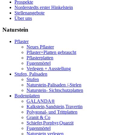
Prospekte
Norderstedts erster Hinkelstein
Stellenangebote
Über uns
Naturstein
Pflaster
Neues Pflaster
Pflaster+Platten gebraucht
Pflasterplatten
Fugenmörtel
Verlegen + Ausstellung
Stufen, Palisaden
Stufen
Naturstein-Palisaden /-Stelen
Naturstein- Sichtschutzplatten
Bodenplatten
GALANDA®
Kalkstein,Sandstein,Travertin
Polygonal- und Trittplatten
Granit & Co
Schiefer,Porphyr,Quarzit
Fugenmörtel
Naturstein verlegen