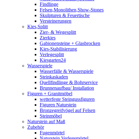
Findlinge
Felsen,Monolithen,Show-Stones
Skulpturen & Feuertische
Versteinerungen
Kies,Splitt
Zier- & Wegesplitt
Zierkies
Gabionensteine + Glasbrocken
Kies-Stabilisierung
Verlegesplitt
Kiesgarten24
Wasserspiele
Wasserfälle & Wasserspiele
Steinkaskaden
Quellfindlinge & Bohrservice
Brunnenaufbau/ Installation
Figuren + Granitmöbel
wetterfeste Steingussfiguren
Figuren Naturstein
Bronzegreifvögel auf Felsen
Steinmöbel
Naturstein auf Maß
Zubehör
Fugenmörtel
Naturstein Verlegemörtel