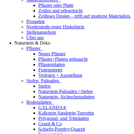
Pflaster oder Platte
Zeitlos und pflegeleicht
Zeitloses Design – trifft auf moderne Materialien.
Prospekte
Norderstedts erster Hinkelstein
Stellenangebote
Über uns
Naturstein & Deko
Pflaster
Neues Pflaster
Pflaster+Platten gebraucht
Pflasterplatten
Fugenmörtel
Verlegen + Ausstellung
Stufen, Palisaden
Stufen
Naturstein-Palisaden /-Stelen
Naturstein- Sichtschutzplatten
Bodenplatten
GALANDA®
Kalkstein,Sandstein,Travertin
Polygonal- und Trittplatten
Granit & Co
Schiefer,Porphyr,Quarzit