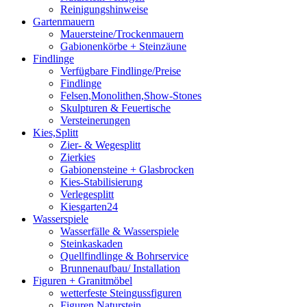
Reinigungshinweise
Gartenmauern
Mauersteine/Trockenmauern
Gabionenkörbe + Steinzäune
Findlinge
Verfügbare Findlinge/Preise
Findlinge
Felsen,Monolithen,Show-Stones
Skulpturen & Feuertische
Versteinerungen
Kies,Splitt
Zier- & Wegesplitt
Zierkies
Gabionensteine + Glasbrocken
Kies-Stabilisierung
Verlegesplitt
Kiesgarten24
Wasserspiele
Wasserfälle & Wasserspiele
Steinkaskaden
Quellfindlinge & Bohrservice
Brunnenaufbau/ Installation
Figuren + Granitmöbel
wetterfeste Steingussfiguren
Figuren Naturstein