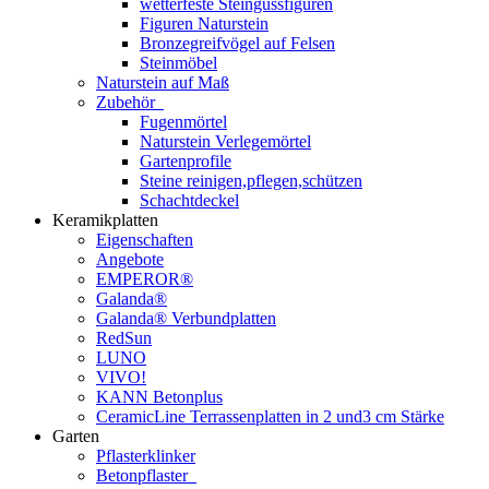
wetterfeste Steingussfiguren
Figuren Naturstein
Bronzegreifvögel auf Felsen
Steinmöbel
Naturstein auf Maß
Zubehör
Fugenmörtel
Naturstein Verlegemörtel
Gartenprofile
Steine reinigen,pflegen,schützen
Schachtdeckel
Keramikplatten
Eigenschaften
Angebote
EMPEROR®
Galanda®
Galanda® Verbundplatten
RedSun
LUNO
VIVO!
KANN Betonplus
CeramicLine Terrassenplatten in 2 und3 cm Stärke
Garten
Pflasterklinker
Betonpflaster