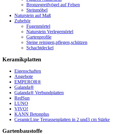
Bronzegreifvögel auf Felsen
Steinmöbel
Naturstein auf Maß
Zubehör
Fugenmörtel
Naturstein Verlegemörtel
Gartenprofile
Steine reinigen,pflegen,schützen
Schachtdeckel
Keramikplatten
Eigenschaften
Angebote
EMPEROR®
Galanda®
Galanda® Verbundplatten
RedSun
LUNO
VIVO!
KANN Betonplus
CeramicLine Terrassenplatten in 2 und3 cm Stärke
Gartenbaustoffe