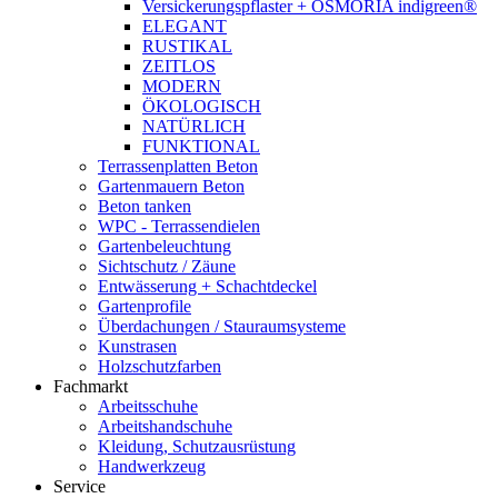
Versickerungspflaster + OSMORIA indigreen®
ELEGANT
RUSTIKAL
ZEITLOS
MODERN
ÖKOLOGISCH
NATÜRLICH
FUNKTIONAL
Terrassenplatten Beton
Gartenmauern Beton
Beton tanken
WPC - Terrassendielen
Gartenbeleuchtung
Sichtschutz / Zäune
Entwässerung + Schachtdeckel
Gartenprofile
Überdachungen / Stauraumsysteme
Kunstrasen
Holzschutzfarben
Fachmarkt
Arbeitsschuhe
Arbeitshandschuhe
Kleidung, Schutzausrüstung
Handwerkzeug
Service