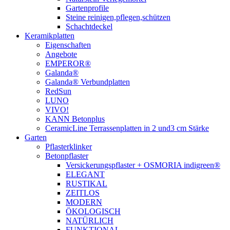
Gartenprofile
Steine reinigen,pflegen,schützen
Schachtdeckel
Keramikplatten
Eigenschaften
Angebote
EMPEROR®
Galanda®
Galanda® Verbundplatten
RedSun
LUNO
VIVO!
KANN Betonplus
CeramicLine Terrassenplatten in 2 und3 cm Stärke
Garten
Pflasterklinker
Betonpflaster
Versickerungspflaster + OSMORIA indigreen®
ELEGANT
RUSTIKAL
ZEITLOS
MODERN
ÖKOLOGISCH
NATÜRLICH
FUNKTIONAL