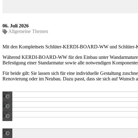
06. Juli 2026
Allgemeine Themen
Mit den Komplettsets Schlüter-KERDI-BOARD-WW und Schlüter-KE
Während KERDI-BOARD-WW für den Einbau unter Wandarmaturen e
Befestigung einer Standarmatur sowie alle notwendigen Komponente
Für beide gilt: Sie lassen sich für eine individuelle Gestaltung zusc
Renovierung oder im Neubau. Dazu passt, dass sie sich auf Wunsch au
©
Schlüter-Systems KG
©
Schlüter-Systems KG
©
Schlüter-Systems KG
©
Schlüter-Systems KG