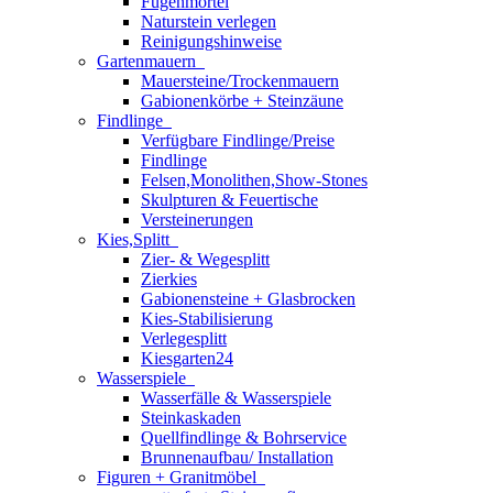
Fugenmörtel
Naturstein verlegen
Reinigungshinweise
Gartenmauern
Mauersteine/Trockenmauern
Gabionenkörbe + Steinzäune
Findlinge
Verfügbare Findlinge/Preise
Findlinge
Felsen,Monolithen,Show-Stones
Skulpturen & Feuertische
Versteinerungen
Kies,Splitt
Zier- & Wegesplitt
Zierkies
Gabionensteine + Glasbrocken
Kies-Stabilisierung
Verlegesplitt
Kiesgarten24
Wasserspiele
Wasserfälle & Wasserspiele
Steinkaskaden
Quellfindlinge & Bohrservice
Brunnenaufbau/ Installation
Figuren + Granitmöbel