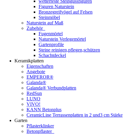
wetterfeste Steingussfiguren
Figuren Naturstein
Bronzegreifvögel auf Felsen
Steinmöbel
Naturstein auf Maß
Zubehör
Fugenmörtel
Naturstein Verlegemörtel
Gartenprofile
Steine reinigen,pflegen,schützen
Schachtdeckel
Keramikplatten
Eigenschaften
Angebote
EMPEROR®
Galanda®
Galanda® Verbundplatten
RedSun
LUNO
VIVO!
KANN Betonplus
CeramicLine Terrassenplatten in 2 und3 cm Stärke
Garten
Pflasterklinker
Betonpflaster