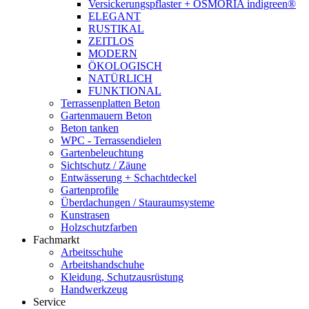
Versickerungspflaster + OSMORIA indigreen®
ELEGANT
RUSTIKAL
ZEITLOS
MODERN
ÖKOLOGISCH
NATÜRLICH
FUNKTIONAL
Terrassenplatten Beton
Gartenmauern Beton
Beton tanken
WPC - Terrassendielen
Gartenbeleuchtung
Sichtschutz / Zäune
Entwässerung + Schachtdeckel
Gartenprofile
Überdachungen / Stauraumsysteme
Kunstrasen
Holzschutzfarben
Fachmarkt
Arbeitsschuhe
Arbeitshandschuhe
Kleidung, Schutzausrüstung
Handwerkzeug
Service