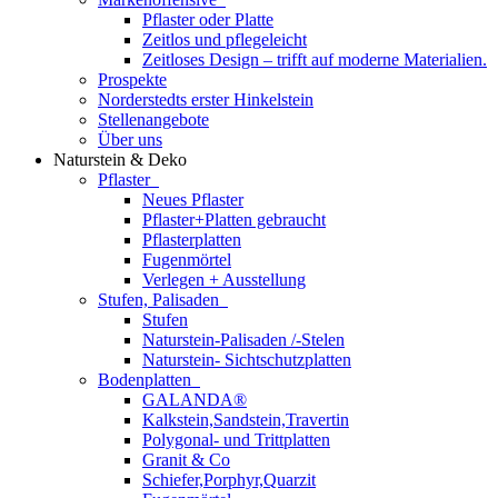
Pflaster oder Platte
Zeitlos und pflegeleicht
Zeitloses Design – trifft auf moderne Materialien.
Prospekte
Norderstedts erster Hinkelstein
Stellenangebote
Über uns
Naturstein & Deko
Pflaster
Neues Pflaster
Pflaster+Platten gebraucht
Pflasterplatten
Fugenmörtel
Verlegen + Ausstellung
Stufen, Palisaden
Stufen
Naturstein-Palisaden /-Stelen
Naturstein- Sichtschutzplatten
Bodenplatten
GALANDA®
Kalkstein,Sandstein,Travertin
Polygonal- und Trittplatten
Granit & Co
Schiefer,Porphyr,Quarzit